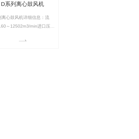
D系列离心鼓风机
列离心鼓风机详细信息：流
60～12502m3/min进口压
1～180kPa出口压力：92～
kPa配套电机功率：185～
00kW该系列风机一般为多级高
单吸入、双支撑结构，采用电
经齿轮增速箱通过金属叠片扰
轴器驱动，进风口及出风口方
垂直向下。广泛应用于各种冶
炉、洗煤厂、矿山浮选、