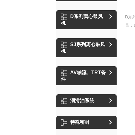
D系列离心鼓风
D系
机
量：1
力：7
350
SJ系列离心鼓风
60
机
速、
动机
AV轴流、TRT备
性联
件
向均
炼锅
润滑油系统
特殊密封