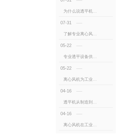
为什么说透平机是立足西北工业集群，打造..流体动力核心装备
07-31
了解专业离心风机是适配西北工矿工况的相关知识
05-22
专业透平设备供应：解析透平机的产业优势
05-22
离心风机为工业领域提供的解决方案是什么
04-16
透平机从制造到服务的全链条闭环
04-16
离心风机在工业领域的相关关键作用又哪些