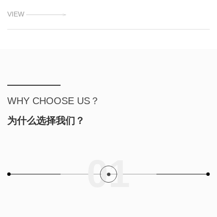
式。前者碳环与轴之间存在工作间隙，后者碳环与轴之间没有间隙
VIEW
并随着磨损碳环自行补偿。 碳环密封的结构形式有很多种，主要根
据使用工况条件来选择，主要可分为：剖分式、非剖分式结构，有
内置式和外装式（装在机器内或外
WHY CHOOSE US？
为什么选择我们？
01