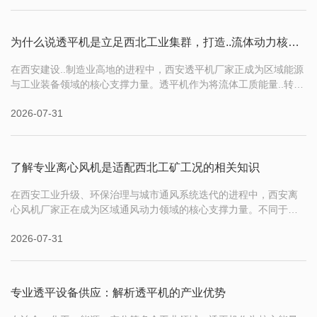
为什么说透平机是立足西北工业集群，打造..流体动力核心装备
在西安建设..制造业高地的进程中，西安透平机厂家正成为区域能源
与工业装备领域的核心支撑力量。透平机作为将流体工质能量..转化
为机械功的关键装备，广泛应用于电力、油气、化工、新能源等国
2026-07-31
民经济支柱行业，而深耕本地的西安透平机厂家，依托西北丰富的
能源场景与深厚的工业技术积累，正在为区域产业升级提供定制
化、高可靠的透平机械全
了解专业离心风机是适配西北工矿工况的相关知识
在西安工业升级、环保治理与城市通风系统迭代的进程中，西安离
心风机厂家正在成为区域通风动力领域的核心支撑力量。不同于跨
区域的通用风机供应商，深耕本地的西安离心风机厂家，能..适配西
2026-07-31
北工况的特殊需求，为工业生产、废气处理、建筑通风等场景提供
从定制选型到长期运维的全链条服务，是陕西及周边地区产业配套
里不可替代的关键角色。
专业透平设备供应：解析透平机的产业优势