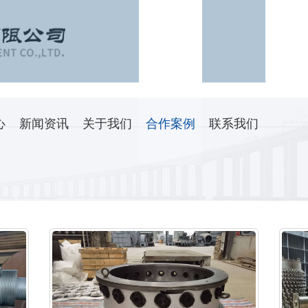
心
新闻资讯
关于我们
合作案例
联系我们