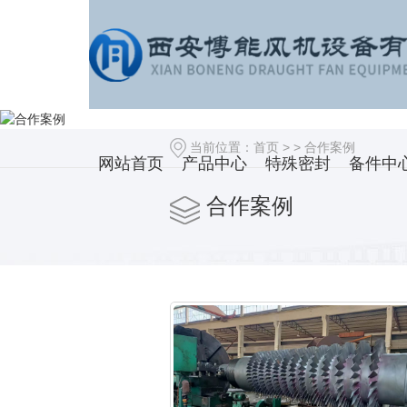
当前位置：
首页
> >
合作案例
网站首页
产品中心
特殊密封
备件中
合作案例