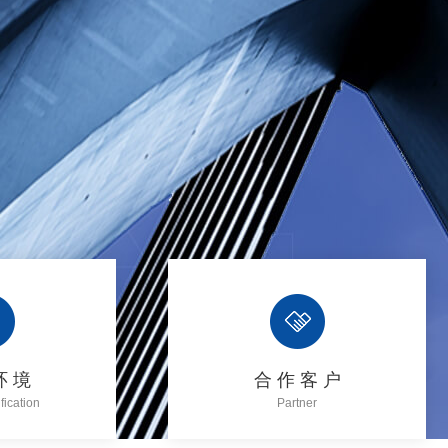
环 境
合 作 客 户
fication
Partner