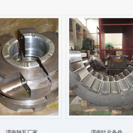
渭南轴瓦厂家
渭南叶片备件