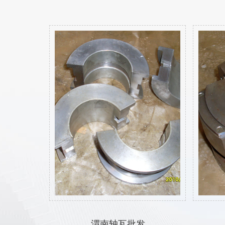
渭南轴瓦批发