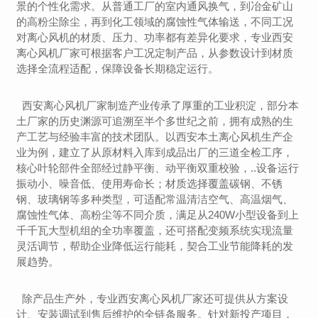
景的个性化需求。从普通工厂的室内通风换气，到冶金矿山
的高粉尘除尘，再到化工领域的腐蚀性气体输送，不同工况
对离心风机的材质、压力、功率都有差异化要求，专业西安
离心风机厂家可根据客户工况定制产品，从参数设计到材质
选择全流程适配，保障设备长期稳定运行。
西安离心风机厂家制造产业传承了厚重的工业积淀，部分本
土厂家的历史渊源可追溯至半个多世纪之前，拥有成熟的生
产工艺与经验丰富的技术团队。以西安本土离心风机生产企
业为例，建立了从原材料入库到成品出厂的三道全检工序，
核心叶轮部件全部经过静平衡、动平衡双重校验，..设备运行
振动小、噪音低、使用寿命长；材质选择覆盖碳钢、不锈
钢、玻璃钢等多种类型，可适配常温清洁空气、高温烟气、
腐蚀性气体、高粉尘等不同介质，满足从240W小型设备到上
千千瓦大型机组的全功率覆盖，还可搭配变频系统实现流量
灵活调节，帮助企业降低运行能耗，契合工业节能降耗的发
展趋势。
除产品生产外，专业西安离心风机厂家还可提供从方案设
计、安装调试到售后维护的全链条服务。针对新投产项目，