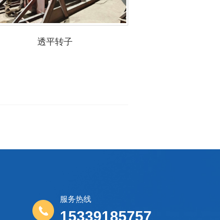
透平转子
安装检
服务热线
15339185757