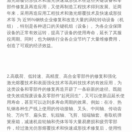
激光熔覆仿形技术和激光快速成形技术在这些关键设备和零
部件修复及再造应用，又使再制造工程技术得到发展。近两
年来，采用再造应用工程技术和激光熔覆技术及快速成形技
术等 为 近95%钢铁企业修复和改造大量的涡轮转动设备（机
组），特别是各种进口的关键机组（设备）。为各企业保障
设备的正常有效运转，提高了设备的使用寿命，延长了其服
役周期。同时，也为钢铁行业各企业节约了大量维修费用，
创造了可观的经济效益。
2.高载荷、低转速、高精度、高合金零部件的修复和强化
激光熔覆技术和表面强化技术等高科技技术的有效应用，为
这类设备和零部件的修复再造开辟了一条崭新的途径。既能
使失效或报废设备及零部件“起死回生”，又可以使新品延长使
用寿命，甚至可以达到多寿命周期的效果。例如：在冷、热
轧钢各种生产线上使用的传动接轴、叉头、中间轴、传动齿
轮、万向节、扁头套、轧辊轴、飞剪、辊端轴套、卷取机弹
簧座箱，减速机齿轮轴和壳体等等大量易磨损和疲劳零部
件，经过激光仿形熔覆技术和快速成形技术修复后，使用性